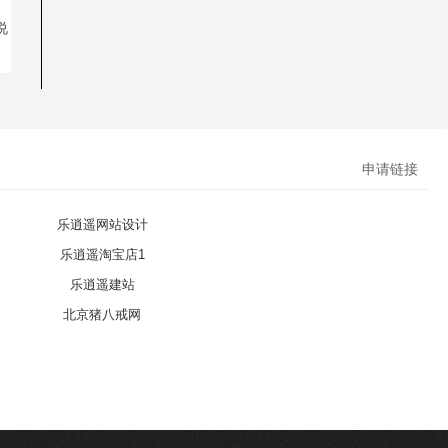
说
申请链接
乐逍遥网站设计
乐逍遥淘宝店1
乐逍遥建站
北京猪八戒网