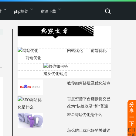
片
php框架
资源下载
网站优化——前端优化
教你如何搭建及优化站点
百度资源平台链接提交已
分
改为“快速收录”和“普通
享
收录”
SEO网站优化是什么
一
下
栏目
怎么防止优化好的关键词
地图