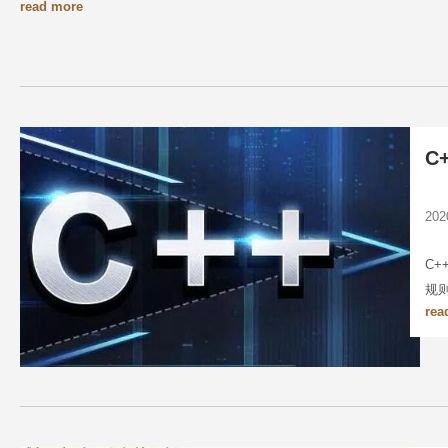
read more
C
20
C
规
rea