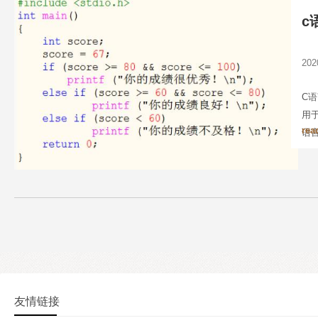
c
20
C
用
rea
语
运
友情链接