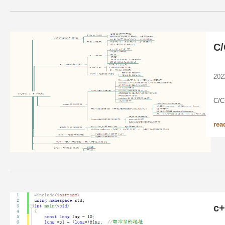
C
20
C/
rea
c