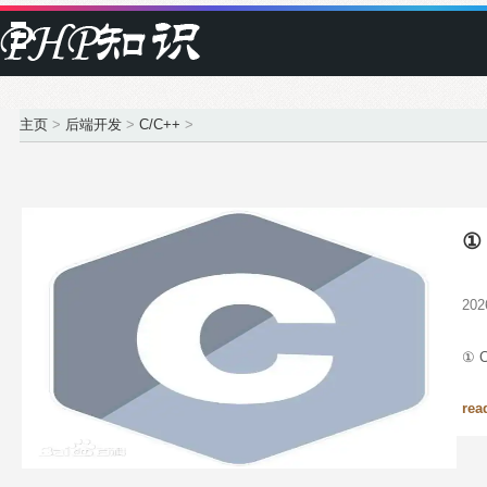
主页
>
后端开发
>
C/C++
>
①
20
① 
rea