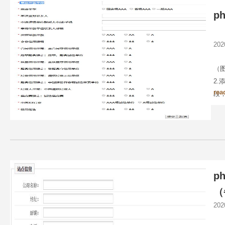
p
20
（图
2
rea
段，
制f
p
（
20