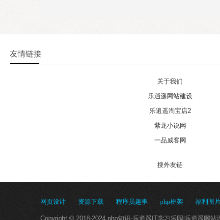
友情链接
关于我们
乐逍遥网站建设
乐逍遥淘宝店2
紫龙小说网
一品威客网
搜外友链
网页设计
资源下载
程序员趣事
php框架
福利图
Copyright © 2018-2024 php知识-乐逍遥IT学习乐园|乐