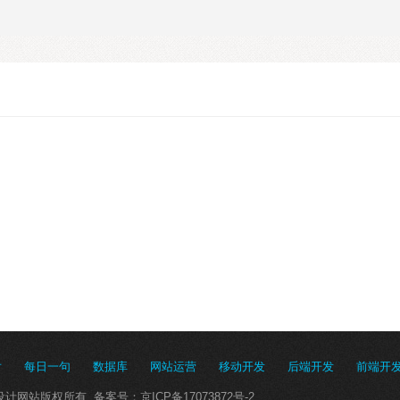
片
每日一句
数据库
网站运营
移动开发
后端开发
前端开
逍遥网站设计网站版权所有 备案号：
京ICP备17073872号-2