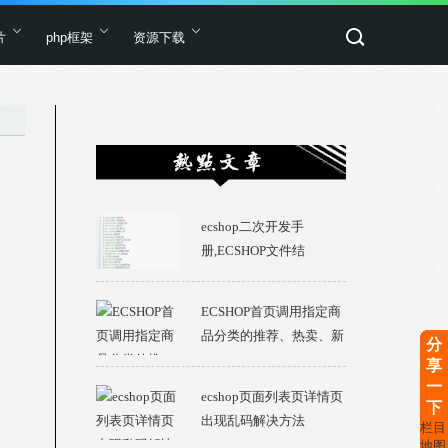
片
php框架
资源下载
ecshop二次开发手
册,ECSHOP文件结
构,ECSHOP目录详解
ECSHOP首页调用指定商
品分类的推荐、热卖、新
分
品商品
享
一
ecshop页面列表页详情页
下
出现乱码解决方法
栏目
地图