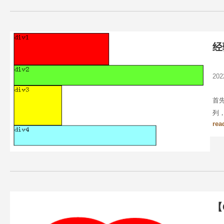
经
20
首
列
rea
【