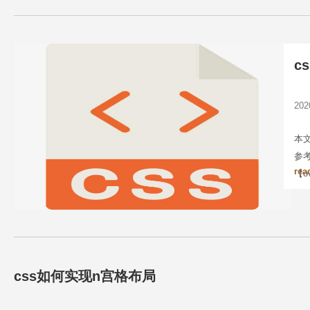
c
20
本
参
rea
【ov
css如何实现n宫格布局