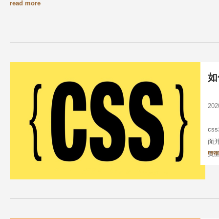
read more
如
20
c
面
rea
页
3、