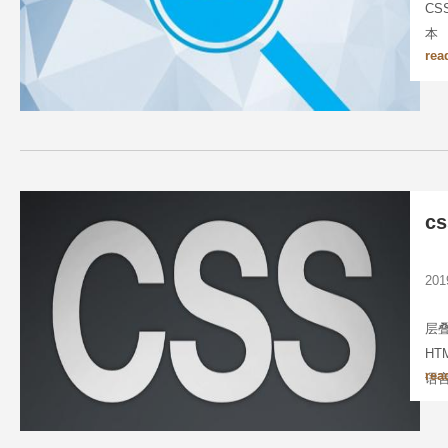
CS
本
rea
c
20
层叠
H
rea
语
地
格