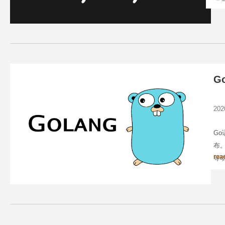
G
20
Go
布。
rea
等动
性”