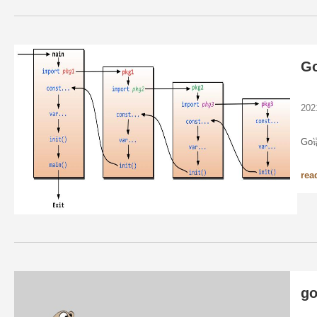
G
20
Go
rea
g