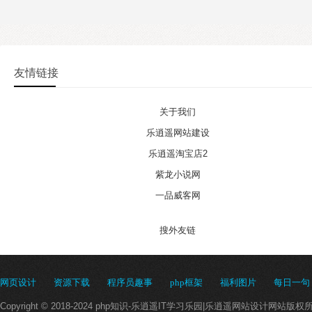
友情链接
关于我们
乐逍遥网站建设
乐逍遥淘宝店2
紫龙小说网
一品威客网
搜外友链
网页设计
资源下载
程序员趣事
php框架
福利图片
每日一句
Copyright © 2018-2024 php知识-乐逍遥IT学习乐园|乐逍遥网站设计网站