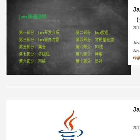
J
（
20
J
Ja
rea
程
居
的
Ja
20