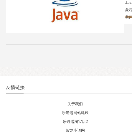
Ja
象程
rea
共
友情链接
关于我们
乐逍遥网站建设
乐逍遥淘宝店2
紫龙小说网