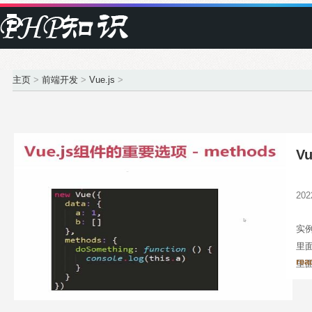
主页
>
前端开发
>
Vue.js
>
V
20
实例
里面
rea
里面