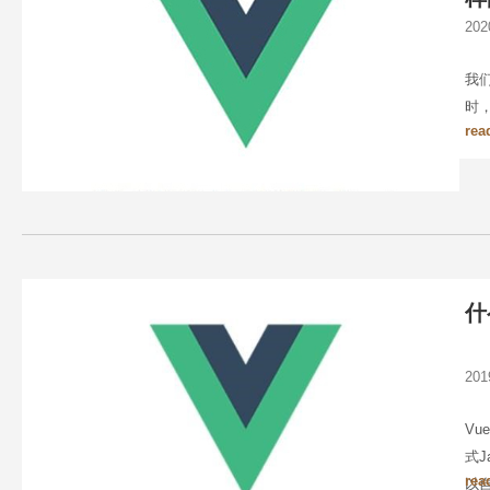
20
我
时
rea
什
20
Vu
式J
rea
以