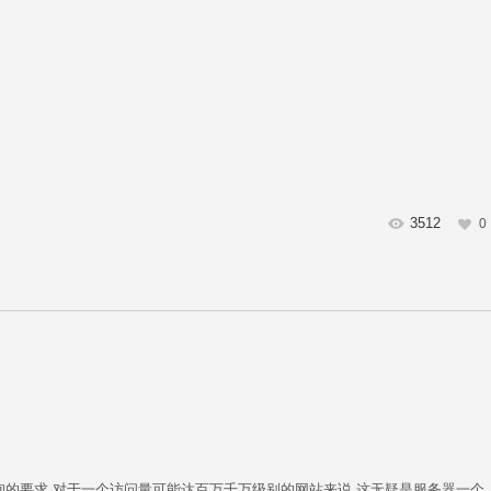
3512
0
的要求 对于一个访问量可能达百万千万级别的网站来说 这无疑是服务器一个