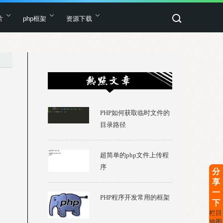
片
php框架
资源下载
PHP如何获取临时文件的
目录路径
超简单的php文件上传程
序
分
享
一
PHP程序开发常用的框架
下
栏目
地图