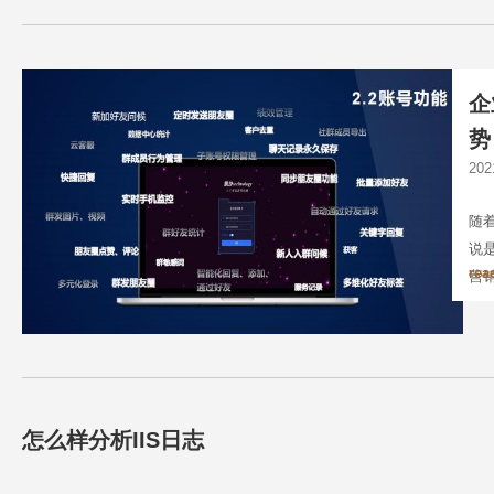
企
势
20
随
说
rea
营
怎么样分析IIS日志