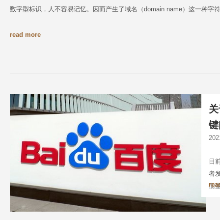
数字型标识，人不容易记忆。因而产生了域名（domain name）这一种字
read more
关
键
20
日
者
rea
衡