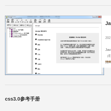
想
J
20
Ja
（E
rea
持向
是
的面
的预
css3.0参考手册