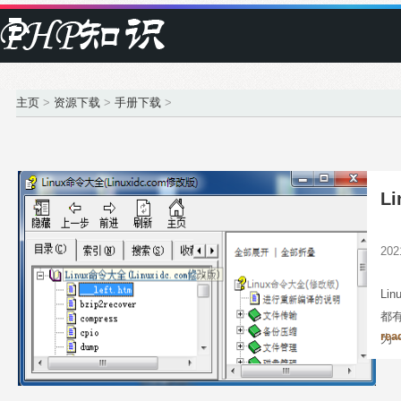
主页
>
资源下载
>
手册下载
>
L
20
L
都
rea
为
对
至于