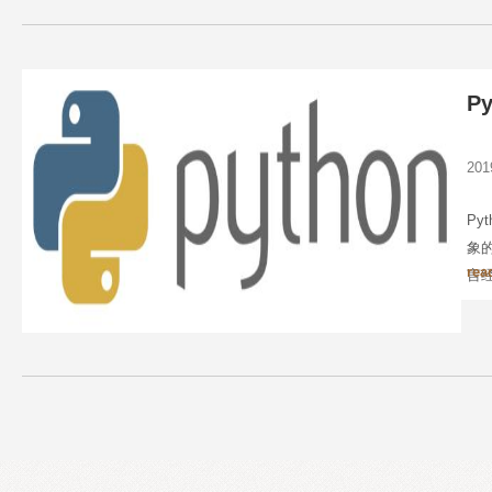
Py
20
P
象的
rea
言
他