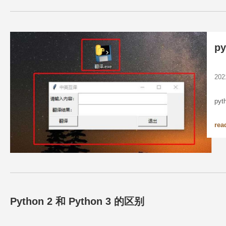
p
20
py
rea
Python 2 和 Python 3 的区别