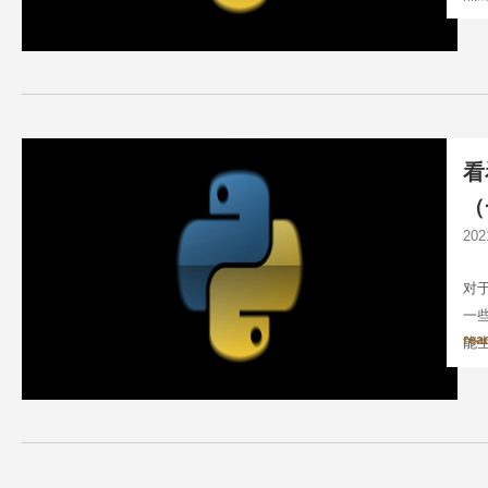
看
（
20
对于
一
rea
能