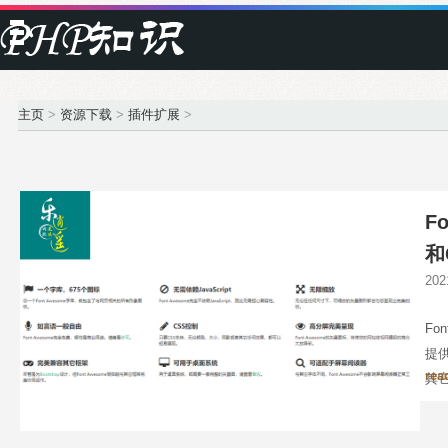
主页
>
资源下载
>
插件扩展
>
F
和
20
Fo
提
rea
其