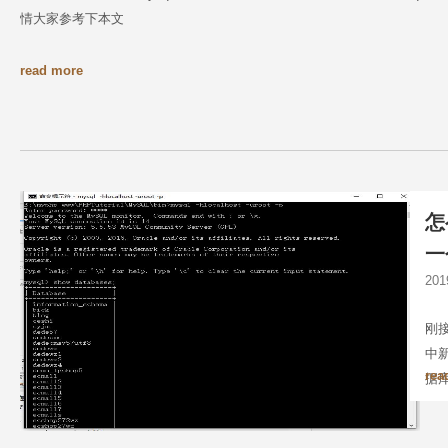
情大家参考下本文
read more
怎
一
20
刚接
中
rea
据