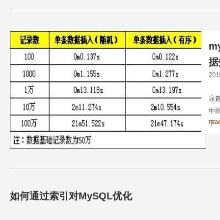
m
据
20
这
中
rea
下
如何通过索引对MySQL优化