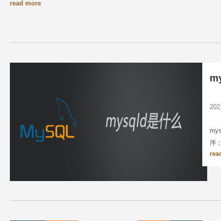
read more
m
20
my
序；
rea