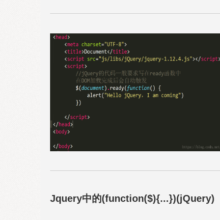
Jquery中的(function($){...})(jQuery)