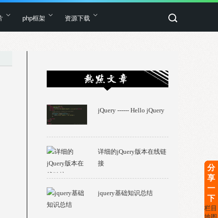
片
php框架
资源下载
jQuery ------ Hello jQuery
详细的jQuery版本在线链
接
分
享
一
jquery基础知识总结
下
栏目
地图