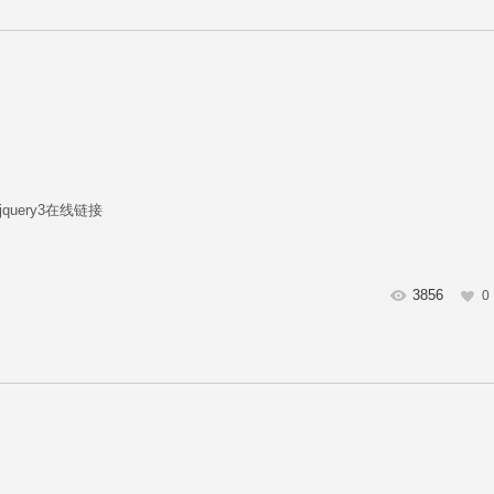
y2,jquery3在线链接
3856
0