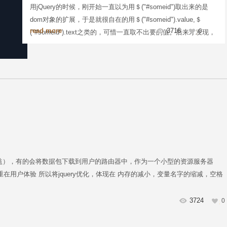
用jQuery的时候，刚开始一直以为用＄("#someid")取出来的是
dom对象的扩展，于是就很自在的用＄("#someid").value,＄
read more
3716
0
("#someid").text之类的，可惜一直取不出要的值。后来才发现，
它并不是扩展。如果要取类似上面的值，就要用＄
("#someid").val（）,＄("#someid").text()。
虑利益），有的会将数据包下载到用户的路由器中，作为一个小型的资源服务器
在用户体验 所以将jquery优化，体现在 内存的减小，变量名字的缩减，空格
3724
0