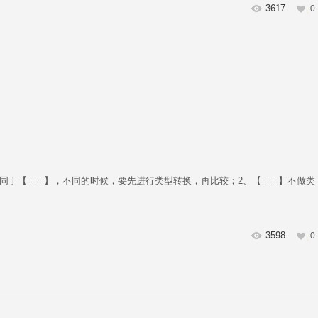
3617
0
时，等同于【===】，不同的时候，要先进行类型转换，再比较；2、【===】不做类
3598
0