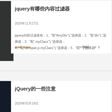
jquery有哪些内容过滤器
2020年11月27日
jquery内容过滤器有：1、“$("#myDiv");”选择器；2、“$("div");”选
择器；3、“$(".myClass");”选择器；
read more
3666
0
4、“$("div,span,p.myClass");”选择器；5、“$("*")”选择器
jQuery的一些注意
2020年03月19日