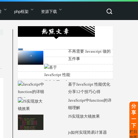
片
php框架
资源下载
不再需要 Javascript 做的
五件事
基于JavaScript 性能优化
分享12个技巧心得
JavaScript中function的详
分
细理解
享
JS实现放大镜效果
一
下
栏目
js如何实现简易计算器
地图