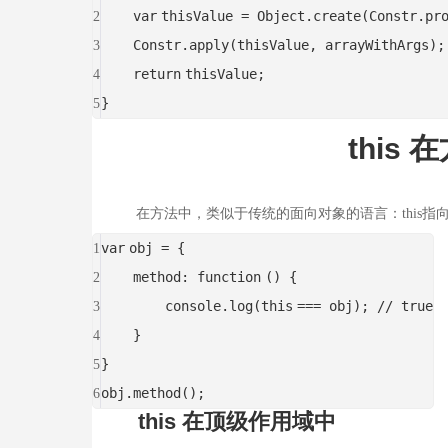
var
thisValue = Object.create(Constr.pr
2
Constr.apply(thisValue, arrayWithArgs);
3
return
thisValue;
4
}
5
this 在
在方法中，类似于传统的面向对象的语言：this指向
var
obj = {
1
method:
function
() {
2
console.log(
this
=== obj);
// true
3
}
4
}
5
obj.method();
6
this 在顶级作用域中