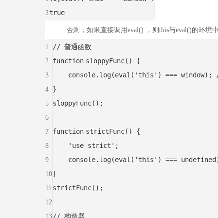
true
2
否则，如果直接调用eval() ，则this与eval()的环
// 普通函数
1
function
sloppyFunc() {
2
console.log(eval(
'this'
) === window);
3
}
4
sloppyFunc();
5
6
function
strictFunc() {
7
'use strict'
;
8
console.log(eval(
'this'
) === undefine
9
}
10
strictFunc();
11
12
// 构造器
13