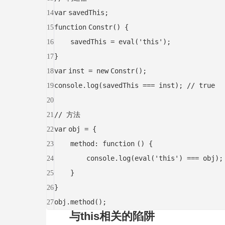
var
savedThis;
14
function
Constr() {
15
savedThis = eval(
'this'
);
16
}
17
var
inst =
new
Constr();
18
console.log(savedThis === inst);
// true
19
20
// 方法
21
var
obj = {
22
method:
function
() {
23
console.log(eval(
'this'
) === obj)
24
}
25
}
26
obj.method();
27
与this相关的陷阱