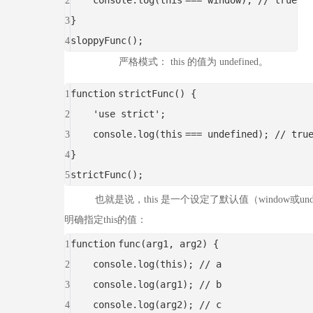
console.log(
this
=== window);
// true
2
}
3
sloppyFunc();
4
严格模式： this 的值为 undefined。
function
strictFunc() {
1
'use strict'
;
2
console.log(
this
=== undefined);
// tru
3
}
4
strictFunc();
5
也就是说，this 是一个设定了默认值（window或undefin
明确指定this的值：
function
func(arg1, arg2) {
1
console.log(
this
);
// a
2
console.log(arg1);
// b
3
console.log(arg2);
// c
4