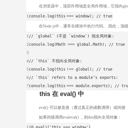
在浏览器中，顶层作用域是全局作用域，它指向global ob
console.log(
this
=== window);
// true
1
在Node.js中，通常在模块中执行代码。 因此，顶
// `global` (不是 `window`) 指全局对象:
1
console.log(Math === global.Math);
// true
2
3
// `this` 不指向全局对象:
4
console.log(
this
!== global);
// true
5
// `this` refers to a module’s exports:
6
console.log(
this
=== module.exports);
// tr
7
this 在 eval() 中
eval() 可以被直接（通过真正的函数调用）或间接
如果间接调用evaleval() ，则this指向全局对象：
(0,eval)(
'this === window'
)
1