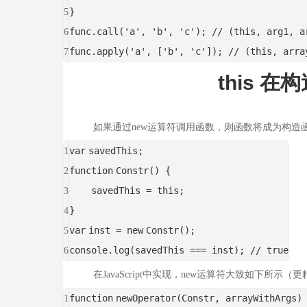
}
5
func.call(
'a'
,
'b'
,
'c'
);
// (this, arg1, a
6
func.apply(
'a'
, [
'b'
,
'c'
]);
// (this, arra
7
this 在构
如果通过new运算符调用函数，则函数将成为构造函数。
var
savedThis;
1
function
Constr() {
2
savedThis =
this
;
3
}
4
var
inst =
new
Constr();
5
console.log(savedThis === inst);
// true
6
在JavaScript中实现，new运算符大致如下所示（
function
newOperator(Constr, arrayWithArgs)
1