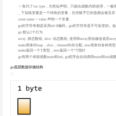
:= 取代了var type，为简短声明。只能在函数内部使用，一般
_ 下划线变量是一个特殊的变量，任何赋予它的值都会被丢弃
const name = value 声明一个常量
go的字符串都是采用utf-8编码，go的字符串是不可改变的。
go 默认2个行为
array: 静态数组, slice: 动态数组, 使用和array类似修改底层arra
make用来对map，slice，channel内存分配, new用来对各种
make返回一个T类型，new返回一个*T指针
go有两个保留函数main和init, go程序会自动调用main和in
go底层数据存储结构