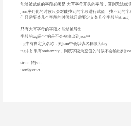
能够被赋值的字段必须是 大写字母开头的字段，否则无法赋
json序列化的时候只会对能找到的字段进行赋值，找不到的字
们只需要某几个字段的时候就只需要定义某几个字段的struct
只有大写字母的字段才能够被导出
字段的tag是“-”的是不会被输出到json中
tag中有自定义名称，则json中会以该名称做为key
tag中如果有omitempty，则该字段为空值的时候不会输出到jso
struct 转json
json转struct