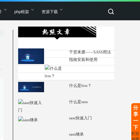
片
php框架
资源下载
干货来袭——SASS用法
指南安装和使用
什么是less？
什么是sass
分
享
sass快速入门
一
下
栏目
sass继承
地图