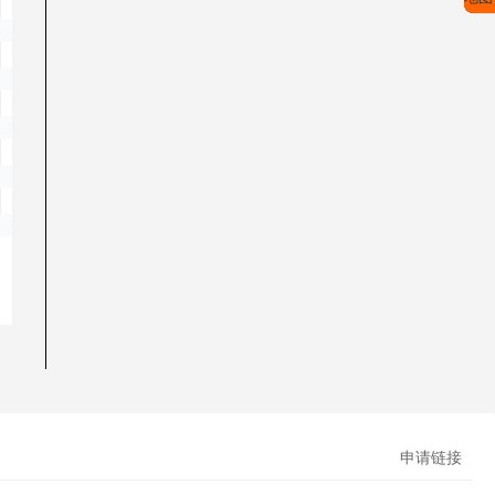
码。* compressed：压缩后的css代码。
c/stylesheets
申请链接