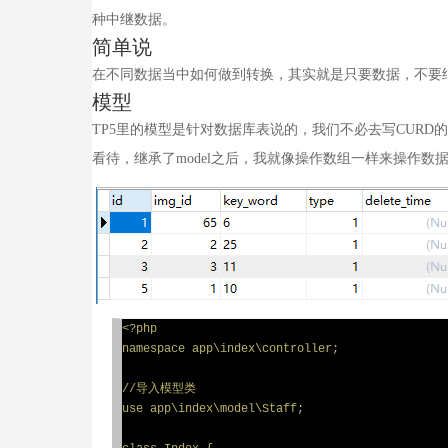
种中继数据。
简单说
在不同数据当中如何做到转换，其实就是只要数据，不要
模型
TP5里的模型是针对数据库表说的，我们不必去写CURD
看待，继承了model之后，我就像操作数组一样来操作数
<?php

namespace app\index\controller;

//导入模型类

use app\index\model\Staff;
