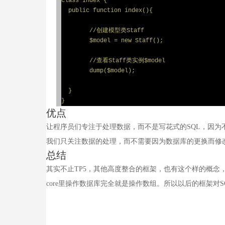
class Index {

  public function index(){ 

  	//创建模型类Staff

  	$model = new Staff();

  	//查看Staff类实例$model

  	dump($model);

  }

}
优点
让程序员们专注于处理数据，而不是写花式的SQL，因为
我们只关注数据的处理，而不需要因为数据库的更换而修改
总结
其实不止TP5，其他高度整合的框架，也有这个样的概念，
core里操作数据库完全就是操作数组。所以以后的框架对