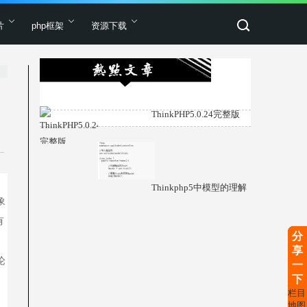
片
php框架
资源下载
ThinkPHP5.0.24完整版
Thinkphp5中模型的理解
象
有
分
享
论
一
下
栏目
地图