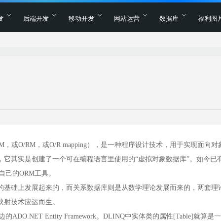
发
后端开发
移动开发
网站运营
数据库
福利图
，简称ORM，或O/RM，或O/R mapping），是一种程序设计技术，用于实现面向对
，它其实是创建了一个可在编程语言里使用的“虚拟对象数据库”。如今已
自己的ORM工具。
的基础上发展起来的，而关系数据库则是从数学理论发展而来的，两套理
映射技术应运而生。
ET Entity Framework。DLINQ中实体类的属性[Table]就算是一